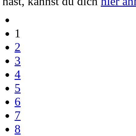
hast, kannst du dich
hier a
1
2
3
4
5
6
7
8